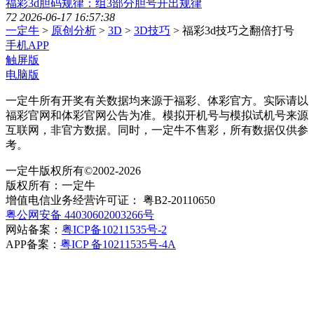
福彩3d胆码规律：组3部分胆号开出规律
72
2026-06-17 16:57:38
一定牛
>
原创分析
>
3D
>
3D技巧
> 福彩3d技巧之翻倍打号
手机APP
触屏版
电脑版
一定牛所有开奖有关数据均来源于福彩、体彩官方。实际请以
福彩官网和体彩官网公告为准。模拟开机号与模拟试机号来源
互联网，非官方数据。同时，一定牛不售彩，所有数据仅供参
考。
一定牛版权所有©2002-2026
版权所有：一定牛
增值电信业务经营许可证： 粤B2-20110650
粤公网安备 44030602003266号
网站备案：
粤ICP备10211535号-2
APP备案：
粤ICP 备10211535号-4A