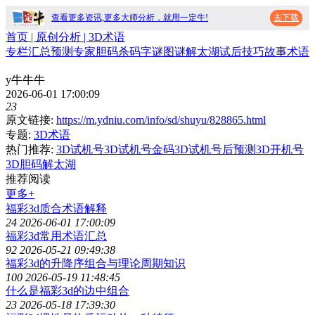
查看更多资讯,更多大师分析，就用一定牛!
去下载
首页
| 原创分析 |
3D术语
专栏
汇总
预测
专家
胆码
杀码
字谜
图谜
解太湖
试后
技巧
故事
术语
y牛牛牛
2026-06-01 17:00:09
23
原文链接:
https://m.ydniu.com/info/sd/shuyu/828865.html
专题:
3D术语
热门推荐:
3D试机号
3D试机号金码
3D试机号后预测
3D开机号
3D胆码
解太湖
推荐阅读
更多+
福彩3d质合术语解释
24
2026-06-01 17:00:09
福彩3d常用术语汇总
92
2026-05-21 09:49:38
福彩3d的升降序组合与理论周期知识
100
2026-05-19 11:48:45
什么是福彩3d的边中组合
23
2026-05-18 17:39:30