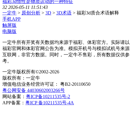
福彩3d惯性是物质运动的一种特征
32
2026-05-11 11:51:43
一定牛
>
原创分析
>
3D
>
3D术语
> 福彩3d质合术语解释
手机APP
触屏版
电脑版
一定牛所有开奖有关数据均来源于福彩、体彩官方。实际请以
福彩官网和体彩官网公告为准。模拟开机号与模拟试机号来源
互联网，非官方数据。同时，一定牛不售彩，所有数据仅供参
考。
一定牛版权所有©2002-2026
版权所有：一定牛
增值电信业务经营许可证： 粤B2-20110650
粤公网安备 44030602003266号
网站备案：
粤ICP备10211535号-2
APP备案：
粤ICP 备10211535号-4A