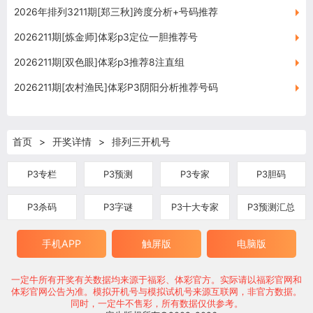
2026年排列3211期[郑三秋]跨度分析+号码推荐
2026211期[炼金师]体彩p3定位一胆推荐号
2026211期[双色眼]体彩p3推荐8注直组
2026211期[农村渔民]体彩P3阴阳分析推荐号码
首页
>
开奖详情
>
排列三开机号
P3专栏
P3预测
P3专家
P3胆码
P3杀码
P3字谜
P3十大专家
P3预测汇总
手机APP
触屏版
电脑版
一定牛所有开奖有关数据均来源于福彩、体彩官方。实际请以福彩官网和
体彩官网公告为准。模拟开机号与模拟试机号来源互联网，非官方数据。
同时，一定牛不售彩，所有数据仅供参考。