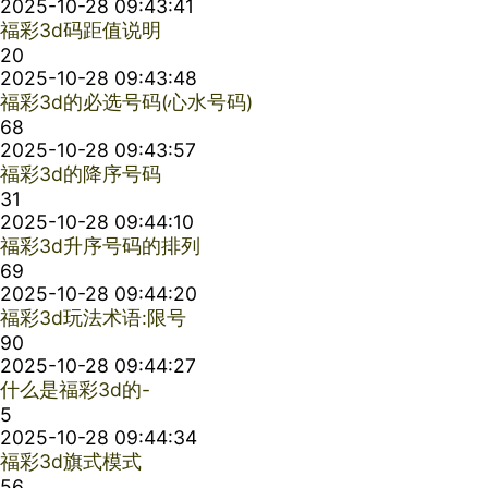
2025-10-28 10:04:36
福彩3d伴侣号指的什么号
81
2025-10-28 10:04:45
福彩3D的八尾候选如何解释
66
2025-10-28 10:04:53
福彩3d跟随号码和跟随法
18
2025-10-28 10:05:00
福彩3D术语:重斜边
67
2025-10-28 10:05:09
福彩3D走势术语:直连和斜连
24
2025-10-28 10:05:21
对望码在福彩3d的规律
21
2025-10-28 10:06:49
福彩3D中的同位码解说
1
2025-10-28 10:07:01
福彩3D独一包二选号方式
98
2025-10-28 10:07:12
福彩3d中叠码的含义