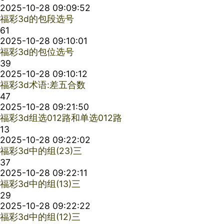
2025-10-28 09:23:04
福彩3d术语:邻孤传
87
2025-10-28 09:23:14
福彩3d热温冷号码的定义
31
2025-10-28 09:23:23
福彩3d顺子也称拖拉机
51
2025-10-28 09:23:33
福彩3d杂六,号码各不相邻的组六
34
2025-10-28 09:23:44
福彩3d半顺的排列
71
2025-10-28 09:23:52
福彩3d的波路形名词解释
69
2025-10-28 09:24:03
福彩3d中的大中小码
72
2026-06-02 09:56:59
福彩3d除N余数的介绍
89
2025-10-28 09:24:20
福彩3d的豹子