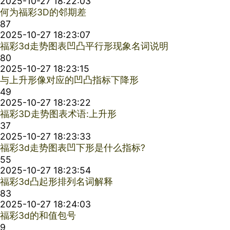
39
2025-10-28 09:10:12
福彩3d术语:差五合数
47
2025-10-28 09:21:50
福彩3d组选012路和单选012路
13
2025-10-28 09:22:02
福彩3d中的组(23)三
37
2025-10-28 09:22:11
福彩3d中的组(13)三
29
2025-10-28 09:22:22
福彩3d中的组(12)三
59
2025-10-28 09:22:33
福彩3d术语:智能中底
15
2025-10-28 09:22:42
福彩3d术语:智能大底
70
2025-10-28 09:22:53
福彩3d术语:历史同注
81