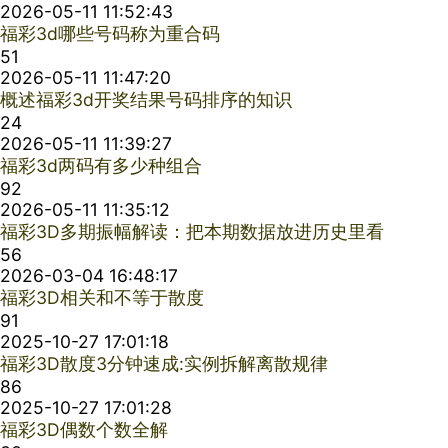
24
2026-05-11 11:39:27
福彩3d两码有多少种组合
92
2026-05-11 11:35:12
福彩3D多期振幅解读：把本期数据放进历史里看
56
2026-03-04 16:48:17
福彩3D相关和不等于散度
91
2025-10-27 17:01:18
福彩3D散度3分钟速成:实例拆解离散规律
86
2025-10-27 17:01:28
福彩3D偶数个数全解
33
2025-10-27 17:01:35
福彩3D奇数个数速通手册:从定义到组选形态判断
98
2025-10-27 17:01:44
福彩3D断区是什么?分区法全解
83
2025-10-27 17:01:55
福彩3D积尾和终极指南
36
2025-10-27 17:02:06