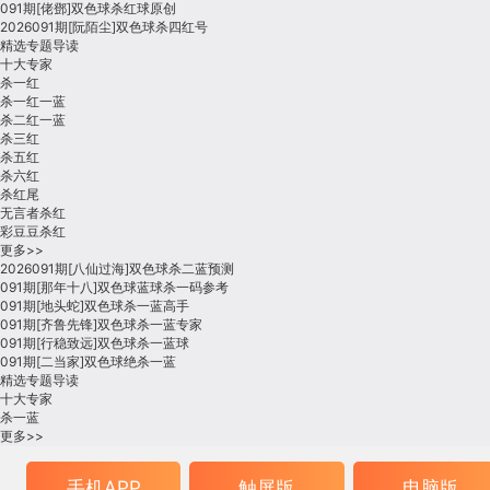
091期[佬鄧]双色球杀红球原创
2026091期[阮陌尘]双色球杀四红号
精选专题导读
十大专家
杀一红
杀一红一蓝
杀二红一蓝
杀三红
杀五红
杀六红
杀红尾
无言者杀红
彩豆豆杀红
更多>>
2026091期[八仙过海]双色球杀二蓝预测
091期[那年十八]双色球蓝球杀一码参考
091期[地头蛇]双色球杀一蓝高手
091期[齐鲁先锋]双色球杀一蓝专家
091期[行稳致远]双色球杀一蓝球
091期[二当家]双色球绝杀一蓝
精选专题导读
十大专家
杀一蓝
更多>>
手机APP
触屏版
电脑版