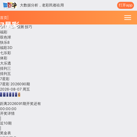
大数据分析，老彩民都在用
打开app
首页|
7星彩
专栏
汇总
预测
技巧
福彩
双色球
快乐8
福彩3D
七乐彩
体彩
大乐透
排列三
排列五
7星彩
7星彩
2026090期
2026-08-07 周五
7
0
1
6
1
2
6
距离2026091期开奖还有
00
:
00
:
00
开奖详情
|
近10期
|
奖金表