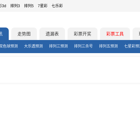
彩3d
排列3
排列5
7星彩
七乐彩
讯
走势图
遗漏表
彩票开奖
彩票工具
双色球预测
大乐透预测
排列三预测
排列三杀号
排列五预测
七星彩预