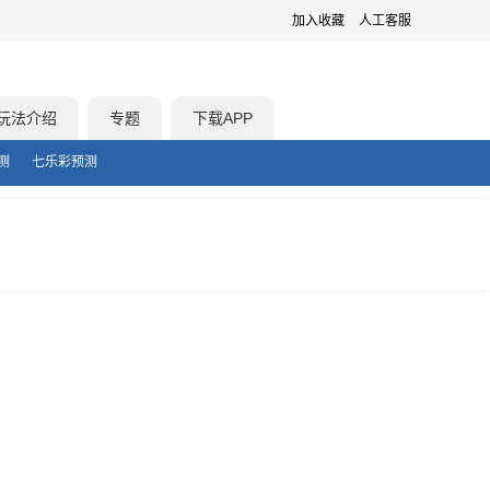
加入收藏
人工客服
玩法介绍
专题
下载APP
测
七乐彩预测