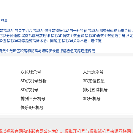
D故事
是福彩3d的边中组合
福彩3d惯性是物质运动的一种特征
福彩3d哪些号码称为重合码
散度3分钟速成:实例拆解离散规律
福彩3D偶数个数全解
福彩3D奇数个数速通手册:从
极值
福彩3d动态趋势指标术语：同尾连
福彩3d关系术语：遗传链
奇数个数
断区
积尾和
阴码与阳码
步长值
振幅极值
同尾连
遗传链
双色球杀号
大乐透杀号
3D试机号分析
3D定位包星
3D试机号
排列五试机号
排列三开机号
3D开机号
快乐8开机号
请以福彩官网和体彩官网公告为准。模拟开机号与模拟试机号来源互联网