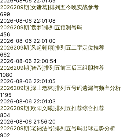
1080
2026-08-06 22:01:05
2026209期[深山老林]排列五号码遗漏与频率分析
1195
2026-08-06 22:01:03
2026209期[欧阳文曦]排列五推荐综合推荐
804
2026-08-06 21:56:20
2026209期[老衲法号]排列五号码出球走势分析
902
2026-08-06 21:54:58
2026209期[大场面]排列五整体走势分析定论
1061
2026-08-06 21:54:53
2026209期[富贵在天]排列五精要提示六码组选推荐
1138
2026-08-06 21:55:04
2026209期[节节高升]区位分析+单注推荐
899
2026-08-06 21:53:15
2026209期[米琪]本期排列五精选直选号推荐
986
2026-08-06 21:53:14
2026209期[何绵羊]排列5精推一注
516