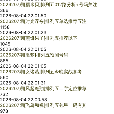
2026-08-04 21:49:25
2026207期[炸油条]体彩排列五和值点评
1246
2026-08-04 21:49:19
2026206期[痞子李]本期排列五号码形态参考分散
366
2026-08-04 21:49:09
2026207期[白毛女]排列五胆码推荐
895
2026-08-04 21:43:21
2026207期[花生油]本期排列五直选号大底
716
2026-08-04 21:41:03
207期[游俊熙]排列五专家预测下期号
964
2026-08-04 21:37:11
2026207期[赵铁柱]排列五后二码组合推荐
374
2026-08-04 21:37:29
2026207期[穿金甲]排列五定位推荐
1191
2026-08-04 21:36:35
2026206期[大肚子]排列五复式+精选推荐
1166
2026-08-03 22:37:10