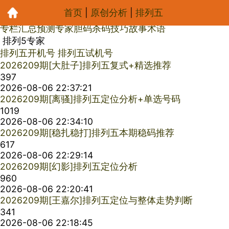
20年老品牌,每天超5万彩民都在用!放心安装
去下载
首页
|
原创分析
|
排列五
专栏
汇总
预测
专家
胆码
杀码
技巧
故事
术语
排列5专家
排列五开机号
排列五试机号
2026209期[大肚子]排列五复式+精选推荐
397
2026-08-06 22:37:21
2026209期[离骚]排列五定位分析+单选号码
1019
2026-08-06 22:34:10
2026209期[稳扎稳打]排列五本期稳码推荐
617
2026-08-06 22:29:14
2026209期[幻影]排列五定位分析
960
2026-08-06 22:20:41
2026209期[王嘉尔]排列五定位与整体走势判断
341
2026-08-06 22:18:45
2026209期[淮南牛肉汤]排列五定位推荐号码
658
2026-08-06 22:15:27
2026209期[糯米贝]排列五012路分析+号码关注
520