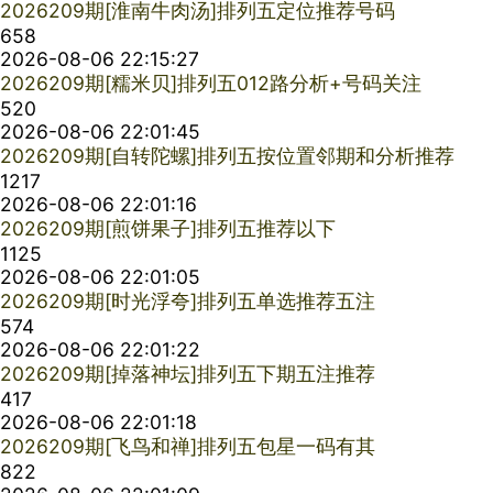
2026-08-06 22:01:45
2026209期[自转陀螺]排列五按位置邻期和分析推荐
1217
2026-08-06 22:01:16
2026209期[煎饼果子]排列五推荐以下
1125
2026-08-06 22:01:05
2026209期[时光浮夸]排列五单选推荐五注
574
2026-08-06 22:01:22
2026209期[掉落神坛]排列五下期五注推荐
417
2026-08-06 22:01:18
2026209期[飞鸟和禅]排列五包星一码有其
822
2026-08-06 22:01:09
2026209期[女诸葛]排列五今晚实战参考
699
2026-08-06 22:01:08
2026209期[袁梦]排列五预测号码
456
2026-08-06 22:01:00
2026209期[风起翱翔]排列五二字定位推荐
662
2026-08-06 22:00:54
2026209期[智帝]排列五前三后三组胆推荐