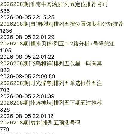
2026208期[深山老林]排列五号码遗漏与频率分析
951
2026-08-05 22:00:49
2026208期[欧阳文曦]排列五推荐综合推荐
1155
2026-08-05 21:56:06
2026208期[老衲法号]排列五号码出球走势分析
893
2026-08-05 21:55:07
2026208期[富贵在天]排列五精要提示六码组选推荐
307
2026-08-05 21:55:00
2026208期[大场面]排列五整体走势分析定论
360
2026-08-05 21:54:45
2026208期[节节高升]区位分析+单注推荐
851
2026-08-05 21:53:13
2026208期[米琪]本期排列五精选直选号推荐
675
2026-08-05 21:53:15
2026208期[何绵羊]排列5精推一注
718
2026-08-05 21:52:08
2026208期[星河]排列五胆码推荐：13
548