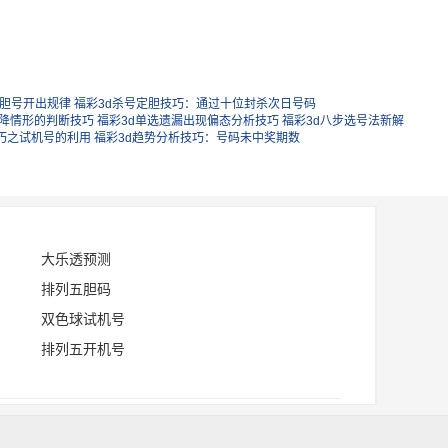
分胆号开出规律
福彩3d杀号定胆技巧：通过十位封杀次日号码
骤降情形的判断技巧
福彩3d单选遗漏出现偏态分析技巧
福彩3d八步选号法新解
技巧之试机号的利用
福彩3d趋势分析技巧：号码未中奖期数
大乐透预测
排列五胆码
双色球试机号
排列五开机号