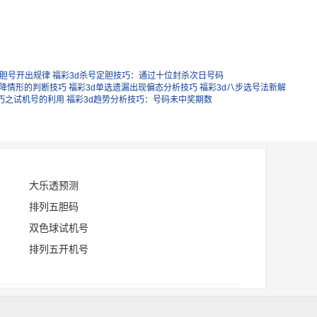
分胆号开出规律
福彩3d杀号定胆技巧：通过十位封杀次日号码
骤降情形的判断技巧
福彩3d单选遗漏出现偏态分析技巧
福彩3d八步选号法新解
技巧之试机号的利用
福彩3d趋势分析技巧：号码未中奖期数
大乐透预测
排列五胆码
双色球试机号
排列五开机号