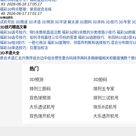
福彩3d跨度杀号，辅助直选有奇效。
93
2026-06-18 17:05:17
福彩3d特点整理：单双组合总结
46
2026-06-17 17:01:17
3D移动资讯
试机号后
3D图谜
3D术语
3D预测
3D字谜
解太湖
3D胆码
3D杀码
3D技巧
3D专家
3
3D技巧精选文章
福彩3d选号技巧：除5余数和直选注数
福彩3d除3余数的分类增值小技巧
福彩3d跨
福彩3d选号技巧：如何寻找最佳三位号码的答案
福彩3d选胆技巧：杀四码10选3变4
福彩3d组3技巧：一胆七拖法
福彩3d复隔中、邻孤传判断和选择技巧
混合分布图可以
福彩3d单选技巧：位置加权法
3D术语大全
质合
术语汇总
升降序组合
边中组合
惯性
重合码
排序
两码
多期振幅
相关和
散度
偶数个数
热门
3D预测
3D胆码
排列三胆码
排列五专家
双色球预测
排列三试机号
大乐透试机号
快乐8试机号
双色球开机号
大乐透开机号