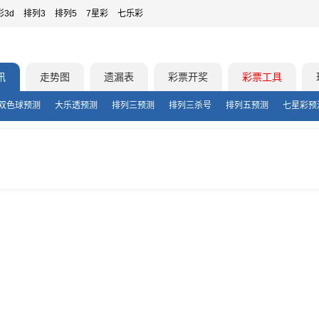
彩3d
排列3
排列5
7星彩
七乐彩
讯
走势图
遗漏表
彩票开奖
彩票工具
双色球预测
大乐透预测
排列三预测
排列三杀号
排列五预测
七星彩预