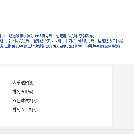
胆
209期道破雁楼福彩3d试机号后一语定胆玄机谜(原创发布)
9期六龙3d试机号后一语定胆今天
209期二十四桥3d试机号后一语定胆今日快报
牛哔崽]三胆诗3D字谜三胆诗谜题
209期天易老3d藏机诗一句寻胆字谜(原创字谜)
大乐透预测
排列五胆码
双色球试机号
排列五开机号