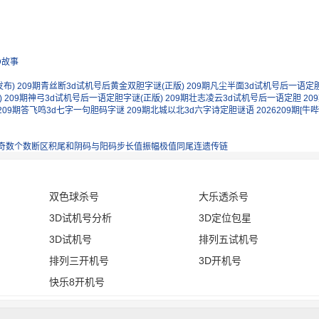
D故事
发布)
209期青丝断3d试机号后黄金双胆字谜(正版)
209期凡尘半面3d试机号后一语定
)
209期神弓3d试机号后一语定胆字谜(正版)
209期壮志凌云3d试机号后一语定胆
20
209期答飞鸣3d七字一句胆码字谜
209期北城以北3d六字诗定胆谜语
2026209期[
奇数个数
断区
积尾和
阴码与阳码
步长值
振幅极值
同尾连
遗传链
双色球杀号
大乐透杀号
3D试机号分析
3D定位包星
3D试机号
排列五试机号
排列三开机号
3D开机号
快乐8开机号