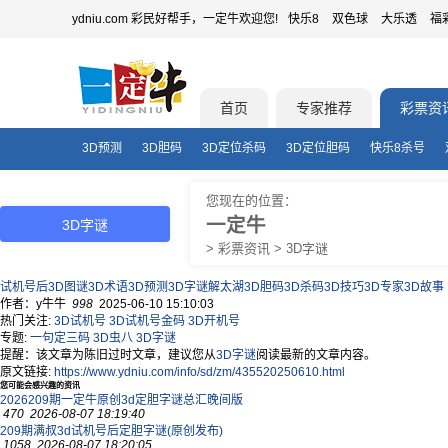
ydniu.com 彩民好帮手，一定牛欢迎您!
快乐8
双色球
大乐透
福
首页
专家推荐
彩票资
3D预测
3D胆码
3D定位杀码
3D定位胆码
快乐8杀号
您现在的位置：
一定牛
3D字谜
>
彩票资讯
>
3D字谜
试机号后
3D图谜
3D术语
3D预测
3D字谜
解太湖
3D胆码
3D杀码
3D技巧
3D专家
3D故事
作者：y牛牛
998
2025-06-10 15:10:03
热门关注:
3D试机号
3D试机号金码
3D开机号
专题:
一句定三码
3D虫八
3D字谜
提醒：该文章为陈旧过时文章，建议您从
3D字谜
阅读最新的文章内容。
原文链接:
https://www.ydniu.com/info/sd/zm/435520250610.html
您可能会感兴趣的资讯
2026209期一定牛原创3d定胆字谜总汇晚间版
470
2026-08-07 18:19:40
209期满叔3d试机号后定胆字谜(原创发布)
1058
2026-08-07 18:20:05