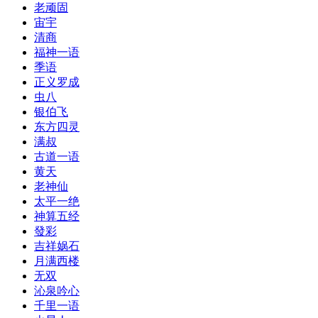
老顽固
宙宇
清商
福神一语
季语
正义罗成
虫八
银伯飞
东方四灵
满叔
古道一语
黄天
老神仙
太平一绝
神算五经
發彩
吉祥娲石
月满西楼
无双
沁泉吟心
千里一语