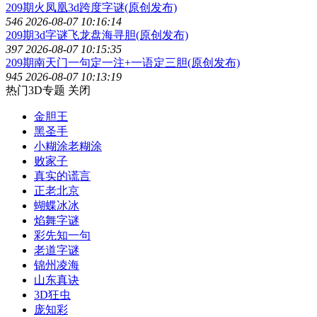
209期火凤凰3d跨度字谜(原创发布)
546
2026-08-07 10:16:14
209期3d字谜飞龙盘海寻胆(原创发布)
397
2026-08-07 10:15:35
209期南天门一句定一注+一语定三胆(原创发布)
945
2026-08-07 10:13:19
热门3D专题
关闭
金胆王
黑圣手
小糊涂老糊涂
败家子
真实的谎言
正老北京
蝴蝶冰冰
焰舞字谜
彩先知一句
老道字谜
锦州凌海
山东真诀
3D狂虫
庞知彩