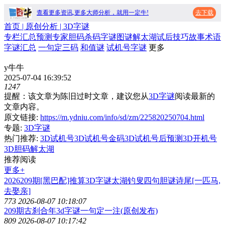
查看更多资讯,更多大师分析，就用一定牛!
去下载
首页
| 原创分析 |
3D字谜
专栏
汇总
预测
专家
胆码
杀码
字谜
图谜
解太湖
试后
技巧
故事
术语
字谜汇总
一句定三码
和值谜
试机号字谜
更多
y牛牛
2025-07-04 16:39:52
1247
提醒：该文章为陈旧过时文章，建议您从
3D字谜
阅读最新的
文章内容。
原文链接:
https://m.ydniu.com/info/sd/zm/225820250704.html
专题:
3D字谜
热门推荐:
3D试机号
3D试机号金码
3D试机号后预测
3D开机号
3D胆码
解太湖
推荐阅读
更多+
2026209期[黑巴配]推算3D字谜太湖钓叟四句胆谜诗尾[一匹马,
去娶亲]
773
2026-08-07 10:18:07
209期古刹合年3d字谜一句定一注(原创发布)
809
2026-08-07 10:17:42