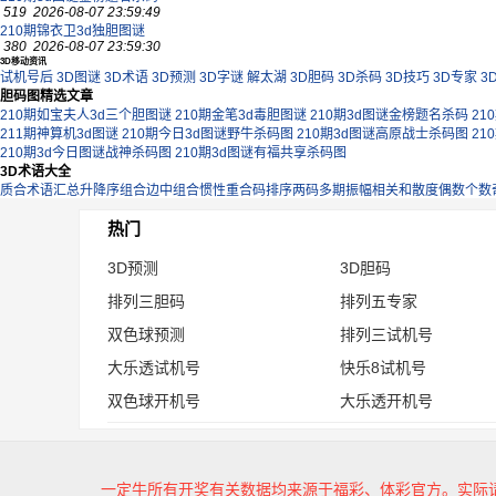
519
2026-08-07 23:59:49
210期锦衣卫3d独胆图谜
380
2026-08-07 23:59:30
3D移动资讯
试机号后
3D图谜
3D术语
3D预测
3D字谜
解太湖
3D胆码
3D杀码
3D技巧
3D专家
3
胆码图精选文章
210期如宝夫人3d三个胆图谜
210期金笔3d毒胆图谜
210期3d图谜金榜题名杀码
21
211期神算机3d图谜
210期今日3d图谜野牛杀码图
210期3d图谜高原战士杀码图
21
210期3d今日图谜战神杀码图
210期3d图谜有福共享杀码图
3D术语大全
质合
术语汇总
升降序组合
边中组合
惯性
重合码
排序
两码
多期振幅
相关和
散度
偶数个数
热门
3D预测
3D胆码
排列三胆码
排列五专家
双色球预测
排列三试机号
大乐透试机号
快乐8试机号
双色球开机号
大乐透开机号
一定牛所有开奖有关数据均来源于福彩、体彩官方。实际