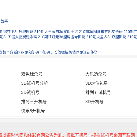
D故事
0期锦衣卫3d独胆图谜
210期大当家的3d双胆图谜
210期3d图谜东方凯旋杀码
210期
0期3d图谜大鹏展翅杀码
210期红灯笼3d胆码胆号图谜
210期火星人3d双胆图谜
210
奇数个数
断区
积尾和
阴码与阳码
步长值
振幅极值
同尾连
遗传链
双色球杀号
大乐透杀号
3D试机号分析
3D定位包星
3D试机号
排列五试机号
排列三开机号
3D开机号
快乐8开机号
请以福彩官网和体彩官网公告为准。模拟开机号与模拟试机号来源互联网