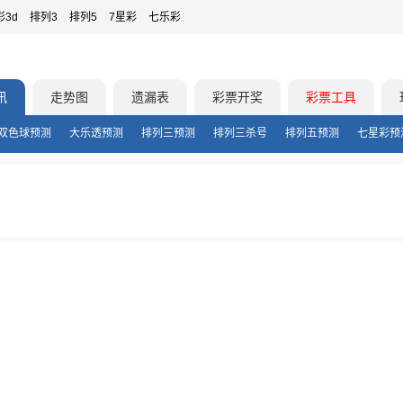
彩3d
排列3
排列5
7星彩
七乐彩
讯
走势图
遗漏表
彩票开奖
彩票工具
双色球预测
大乐透预测
排列三预测
排列三杀号
排列五预测
七星彩预