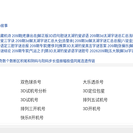
D故事
叟藏机诗
209期[老康出击]解正版3D四句胆谜太湖钓叟谚语
209期3d太湖字谜总汇总浅
钓叟三字诀
209期3d解太湖字谜汇总大全[去娶亲]
209期3d解太湖字谜汇总总报[八锭金
叟一语定三胆字谜总报
209期专家[奢侈刘]推算3D太湖钓叟真言字谜答案
209期[张偏乐
字谜结论
209期专家[气运之子]猜3D太湖钓叟谚语字谜胆号
2026209期[五大狼]解3
奇数个数
断区
积尾和
阴码与阳码
步长值
振幅极值
同尾连
遗传链
双色球杀号
大乐透杀号
3D试机号分析
3D定位包星
3D试机号
排列五试机号
排列三开机号
3D开机号
快乐8开机号