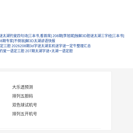
字谜太湖钓叟四句诗[三本书,看首席]
208期[李旭斌]独解3D胆谜太湖三字经[三本书]
08期专家[不倒翁]解3D太湖谚语快报
湖定三胆
2026208期3d字谜太湖玄机谜字谜一定牛整理汇总
湖钓叟一语定三胆
207期太湖字谜+太湖一语定胆
大乐透预测
排列五胆码
双色球试机号
排列五开机号