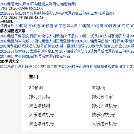
208期[唐大侠]解3D四句胆谜太湖四句诗[看首席]
703
2026-08-06 09:51:06
2026208期[山哥写分析]精解福彩3D字谜太湖钓叟四句诗[三本书,看首席]
775
2026-08-06 09:48:18
3D移动资讯
试机号后
3D图谜
3D术语
3D预测
3D字谜
解太湖
3D胆码
3D杀码
3D技巧
3D专家
3
解太湖精选文章
208期[胆王俊豪]免费解3D谜语太湖谚语[上下册]
208期[二戈头]3D太湖字谜解太湖
2
208期[曹前冲]破解3D四句胆谜太湖正版藏机诗
2026208期[青菜奶酪]今日解3D字
208期专家[嗒嗒嘀嗒]试机号前解3D太湖一语定胆谜语
208期专家[聚宝盆]解密3D太
2026207期解释3d太湖字谜钓叟汇总
207期[拆迁大队]3D试机号后太湖钓叟四句诗
2
207期[此生不穷]3D试机号后太湖钓叟三字诗
3D术语大全
质合
术语汇总
升降序组合
边中组合
惯性
重合码
排序
两码
多期振幅
相关和
散度
偶数个数
热门
3D预测
3D胆码
排列三胆码
排列五专家
双色球预测
排列三试机号
大乐透试机号
快乐8试机号
双色球开机号
大乐透开机号