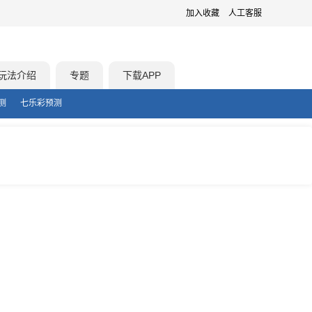
加入收藏
人工客服
玩法介绍
专题
下载APP
测
七乐彩预测