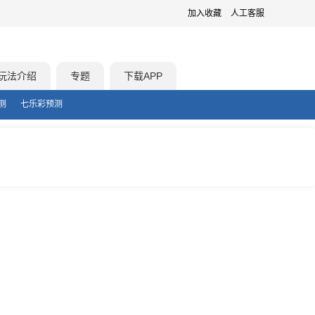
加入收藏
人工客服
玩法介绍
专题
下载APP
测
七乐彩预测