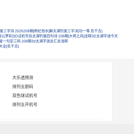
钓叟三字诗
2026208期[枸杞泡水]解太湖钓叟三字决[功一等,名千古]
[周公梦彩]3D试机号后太湖钓叟四句诗
208期[大将之风]诠释3D太湖字谜今天
钓叟一句定三码
208期3d太湖字谜总汇总浅释
大全[名千古]
大乐透预测
排列五胆码
双色球试机号
排列五开机号