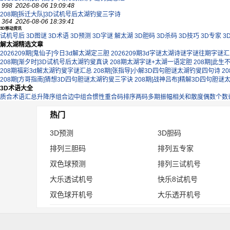
998
2026-08-06 19:09:48
208期[拆迁大队]3D试机号后太湖钓叟三字诗
364
2026-08-06 18:39:41
3D移动资讯
试机号后
3D图谜
3D术语
3D预测
3D字谜
解太湖
3D胆码
3D杀码
3D技巧
3D专家
3
解太湖精选文章
2026209期[鬼仙子]今日3d解太湖定三胆
2026209期3d字谜太湖诗谜字谜往期字谜
208期[渐夕时]3D试机号后太湖钓叟真诀
208期太湖字谜+太湖一语定胆
208期[此生
208期福彩3d解太湖钓叟字谜汇总
208期[张指导]小解3D四句胆谜太湖钓叟四句诗
2
208期[方哥指南]猜想3D四句胆谜太湖钓叟三字诀
208期[战神吕布]精解3D四句胆谜
3D术语大全
质合
术语汇总
升降序组合
边中组合
惯性
重合码
排序
两码
多期振幅
相关和
散度
偶数个数
热门
3D预测
3D胆码
排列三胆码
排列五专家
双色球预测
排列三试机号
大乐透试机号
快乐8试机号
双色球开机号
大乐透开机号