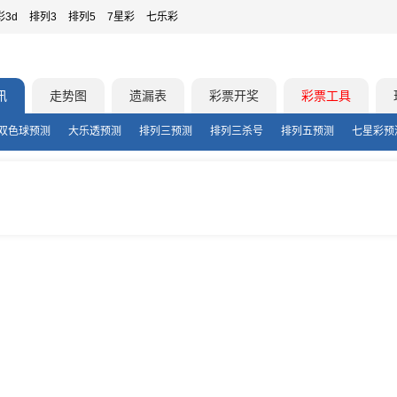
彩3d
排列3
排列5
7星彩
七乐彩
讯
走势图
遗漏表
彩票开奖
彩票工具
双色球预测
大乐透预测
排列三预测
排列三杀号
排列五预测
七星彩预