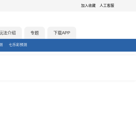
加入收藏
人工客服
玩法介绍
专题
下载APP
测
七乐彩预测