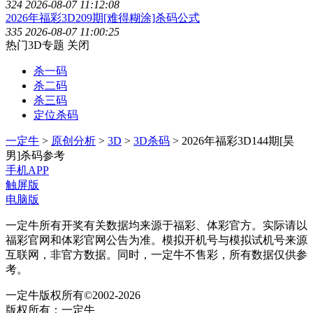
324
2026-08-07 11:12:08
2026年福彩3D209期[难得糊涂]杀码公式
335
2026-08-07 11:00:25
热门3D专题
关闭
杀一码
杀二码
杀三码
定位杀码
一定牛
>
原创分析
>
3D
>
3D杀码
> 2026年福彩3D144期[昊
男]杀码参考
手机APP
触屏版
电脑版
一定牛所有开奖有关数据均来源于福彩、体彩官方。实际请以
福彩官网和体彩官网公告为准。模拟开机号与模拟试机号来源
互联网，非官方数据。同时，一定牛不售彩，所有数据仅供参
考。
一定牛版权所有©2002-2026
版权所有：一定牛