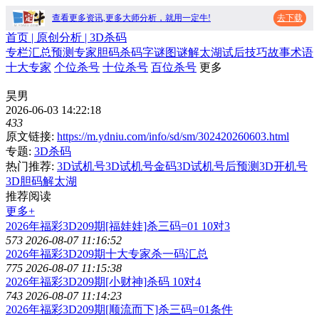
查看更多资讯,更多大师分析，就用一定牛!
去下载
首页
| 原创分析 |
3D杀码
专栏
汇总
预测
专家
胆码
杀码
字谜
图谜
解太湖
试后
技巧
故事
术语
十大专家
个位杀号
十位杀号
百位杀号
更多
昊男
2026-06-03 14:22:18
433
原文链接:
https://m.ydniu.com/info/sd/sm/302420260603.html
专题:
3D杀码
热门推荐:
3D试机号
3D试机号金码
3D试机号后预测
3D开机号
3D胆码
解太湖
推荐阅读
更多+
2026年福彩3D209期[福娃娃]杀三码=01 10对3
573
2026-08-07 11:16:52
2026年福彩3D209期十大专家杀一码汇总
775
2026-08-07 11:15:38
2026年福彩3D209期[小财神]杀码 10对4
743
2026-08-07 11:14:23
2026年福彩3D209期[顺流而下]杀三码=01条件