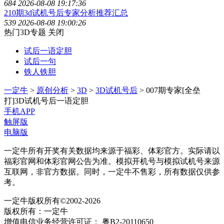
684
2026-08-08 19:17:36
210期3d试机号后专家分析推荐汇总
539
2026-08-08 19:00:26
热门3D专题
关闭
试后一语定胆
试后一句
铁人铁胆
一定牛
>
原创分析
>
3D
>
3D试机号后
> 007期专家[全垒
打]3D试机号后一语定胆
手机APP
触屏版
电脑版
一定牛所有开奖有关数据均来源于福彩、体彩官方。实际请以
福彩官网和体彩官网公告为准。模拟开机号与模拟试机号来源
互联网，非官方数据。同时，一定牛不售彩，所有数据仅供参
考。
一定牛版权所有©2002-2026
版权所有：一定牛
增值电信业务经营许可证： 粤B2-20110650