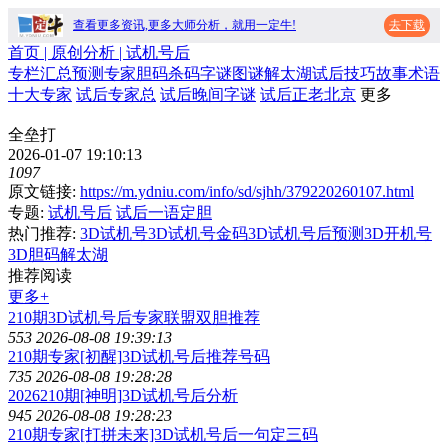
查看更多资讯,更多大师分析，就用一定牛!
去下载
首页
| 原创分析 |
试机号后
专栏
汇总
预测
专家
胆码
杀码
字谜
图谜
解太湖
试后
技巧
故事
术语
十大专家
试后专家总
试后晚间字谜
试后正老北京
更多
全垒打
2026-01-07 19:10:13
1097
原文链接:
https://m.ydniu.com/info/sd/sjhh/379220260107.html
专题:
试机号后
试后一语定胆
热门推荐:
3D试机号
3D试机号金码
3D试机号后预测
3D开机号
3D胆码
解太湖
推荐阅读
更多+
210期3D试机号后专家联盟双胆推荐
553
2026-08-08 19:39:13
210期专家[初醒]3D试机号后推荐号码
735
2026-08-08 19:28:28
2026210期[神明]3D试机号后分析
945
2026-08-08 19:28:23
210期专家[打拼未来]3D试机号后一句定三码