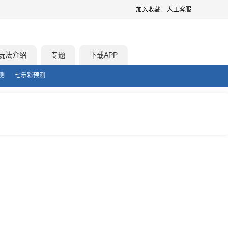
加入收藏
人工客服
玩法介绍
专题
下载APP
测
七乐彩预测