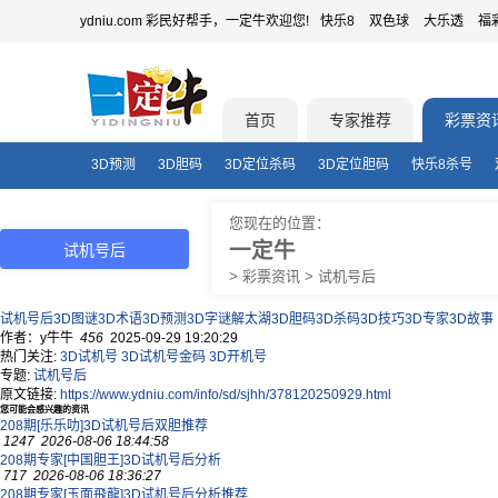
ydniu.com 彩民好帮手，一定牛欢迎您!
快乐8
双色球
大乐透
福
首页
专家推荐
彩票资
3D预测
3D胆码
3D定位杀码
3D定位胆码
快乐8杀号
您现在的位置：
一定牛
试机号后
>
彩票资讯
>
试机号后
试机号后
3D图谜
3D术语
3D预测
3D字谜
解太湖
3D胆码
3D杀码
3D技巧
3D专家
3D故事
作者：y牛牛
456
2025-09-29 19:20:29
热门关注:
3D试机号
3D试机号金码
3D开机号
专题:
试机号后
原文链接:
https://www.ydniu.com/info/sd/sjhh/378120250929.html
您可能会感兴趣的资讯
208期[乐乐叻]3D试机号后双胆推荐
1247
2026-08-06 18:44:58
208期专家[中国胆王]3D试机号后分析
717
2026-08-06 18:36:27
208期专家[玉面飛龍]3D试机号后分析推荐