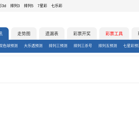
彩3d
排列3
排列5
7星彩
七乐彩
讯
走势图
遗漏表
彩票开奖
彩票工具
双色球预测
大乐透预测
排列三预测
排列三杀号
排列五预测
七星彩预