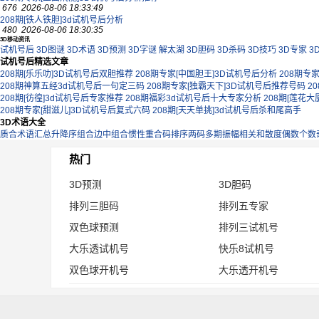
676
2026-08-06 18:33:49
208期[铁人铁胆]3d试机号后分析
480
2026-08-06 18:30:35
3D移动资讯
试机号后
3D图谜
3D术语
3D预测
3D字谜
解太湖
3D胆码
3D杀码
3D技巧
3D专家
3
试机号后精选文章
208期[乐乐叻]3D试机号后双胆推荐
208期专家[中国胆王]3D试机号后分析
208期专
208期神算五经3d试机号后一句定三码
208期专家[独霸天下]3D试机号后推荐号码
2
208期[彷徨]3d试机号后专家推荐
208期福彩3d试机号后十大专家分析
208期[莲花
208期专家[甜滋儿]3D试机号后复式六码
208期[天天单挑]3d试机号后杀和尾高手
3D术语大全
质合
术语汇总
升降序组合
边中组合
惯性
重合码
排序
两码
多期振幅
相关和
散度
偶数个数
热门
3D预测
3D胆码
排列三胆码
排列五专家
双色球预测
排列三试机号
大乐透试机号
快乐8试机号
双色球开机号
大乐透开机号