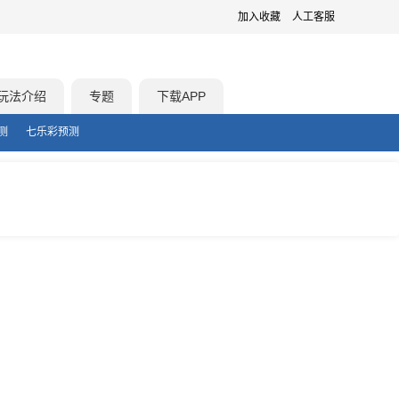
加入收藏
人工客服
玩法介绍
专题
下载APP
测
七乐彩预测