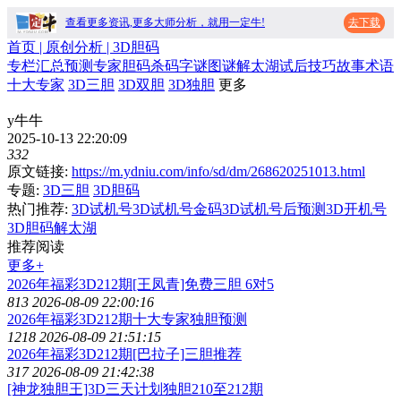
查看更多资讯,更多大师分析，就用一定牛!
去下载
首页
| 原创分析 |
3D胆码
专栏
汇总
预测
专家
胆码
杀码
字谜
图谜
解太湖
试后
技巧
故事
术语
十大专家
3D三胆
3D双胆
3D独胆
更多
y牛牛
2025-10-13 22:20:09
332
原文链接:
https://m.ydniu.com/info/sd/dm/268620251013.html
专题:
3D三胆
3D胆码
热门推荐:
3D试机号
3D试机号金码
3D试机号后预测
3D开机号
3D胆码
解太湖
推荐阅读
更多+
2026年福彩3D212期[王凤青]免费三胆 6对5
813
2026-08-09 22:00:16
2026年福彩3D212期十大专家独胆预测
1218
2026-08-09 21:51:15
2026年福彩3D212期[巴拉子]三胆推荐
317
2026-08-09 21:42:38
[神龙独胆王]3D三天计划独胆210至212期