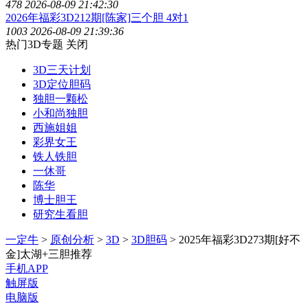
478
2026-08-09 21:42:30
2026年福彩3D212期[陈家]三个胆 4对1
1003
2026-08-09 21:39:36
热门3D专题
关闭
3D三天计划
3D定位胆码
独胆一颗松
小和尚独胆
西施姐姐
彩界女王
铁人铁胆
一休哥
陈华
博士胆王
研究生看胆
一定牛
>
原创分析
>
3D
>
3D胆码
> 2025年福彩3D273期[好不
金]太湖+三胆推荐
手机APP
触屏版
电脑版