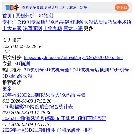
查看更多资讯,更多大师分析，就用一定牛!
去下载
首页
| 原创分析 |
3D预测
专栏
汇总
预测
专家
胆码
杀码
字谜
图谜
解太湖
试后
技巧
故事
术语
十大专家
晚间预测
十拿九稳
唐龙点评
更多
实力超群
2026-02-05 22:29:54
402
原文链接:
https://m.ydniu.com/info/sd/cpyc/69520260205.html
专题:
3D预测
热门推荐:
3D试机号
3D试机号金码
3D试机号后预测
3D开机号
3D胆码
解太湖
推荐阅读
更多+
26年福彩3D211期[以果服人]杀码报号48
613
2026-08-09 17:32:20
210期福彩3D跨度质合综合统计表
609
2026-08-09 17:28:36
2026211期[海风送号]福彩3d开机号+预测下期号码
473
2026-08-09 17:17:53
2026年福彩3D211期[梅矮子]和尾点评+推荐