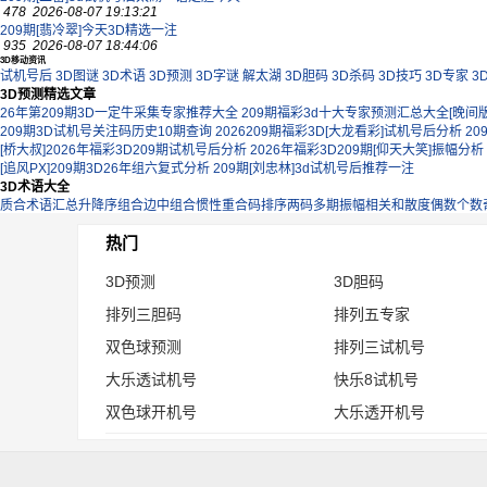
478
2026-08-07 19:13:21
209期[翡冷翠]今天3D精选一注
935
2026-08-07 18:44:06
3D移动资讯
试机号后
3D图谜
3D术语
3D预测
3D字谜
解太湖
3D胆码
3D杀码
3D技巧
3D专家
3
3D预测精选文章
26年第209期3D一定牛采集专家推荐大全
209期福彩3d十大专家预测汇总大全[晚间版
209期3D试机号关注码历史10期查询
2026209期福彩3D[大龙看彩]试机号后分析
2
[桥大叔]2026年福彩3D209期试机号后分析
2026年福彩3D209期[仰天大笑]振幅分析
[追风PX]209期3D26年组六复式分析
209期[刘忠林]3d试机号后推荐一注
3D术语大全
质合
术语汇总
升降序组合
边中组合
惯性
重合码
排序
两码
多期振幅
相关和
散度
偶数个数
热门
3D预测
3D胆码
排列三胆码
排列五专家
双色球预测
排列三试机号
大乐透试机号
快乐8试机号
双色球开机号
大乐透开机号