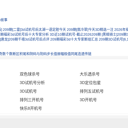
D故事
]
209期[二雷]3d试机号后太湖一语定胆今天
209期[翡冷翠]今天3D精选一注
2026年
09期福彩3d试机号后十大专家分析
3D近10期试机号-截止2026209期
[黑暗骑士]209
[唐龙]209期千禧3d试机号后点评
209期福彩3d十大专家断组汇总
209期3D试机号[6,1
奇数个数
断区
积尾和
阴码与阳码
步长值
振幅极值
同尾连
遗传链
双色球杀号
大乐透杀号
3D试机号分析
3D定位包星
3D试机号
排列五试机号
排列三开机号
3D开机号
快乐8开机号