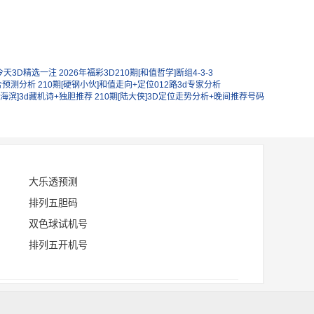
]今天3D精选一注
2026年福彩3D210期[和值哲学]断组4-3-3
综合预测分析
210期[硬钢小伙]和值走向+定位012路3d专家分析
于海滨]3d藏机诗+独胆推荐
210期[陆大侠]3D定位走势分析+晚间推荐号码
大乐透预测
排列五胆码
双色球试机号
排列五开机号