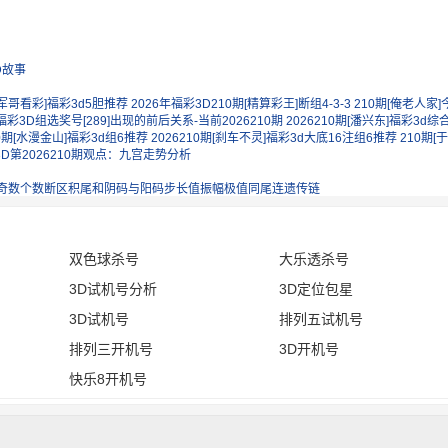
D故事
期[军哥看彩]福彩3d5胆推荐
2026年福彩3D210期[精算彩王]断组4-3-3
210期[俺老人家
福彩3D组选奖号[289]出现的前后关系-当前2026210期
2026210期[潘兴东]福彩3d
10期[水漫金山]福彩3d组6推荐
2026210期[刹车不灵]福彩3d大底16注组6推荐
210期[
3D第2026210期观点：九宫走势分析
奇数个数
断区
积尾和
阴码与阳码
步长值
振幅极值
同尾连
遗传链
双色球杀号
大乐透杀号
3D试机号分析
3D定位包星
3D试机号
排列五试机号
排列三开机号
3D开机号
快乐8开机号