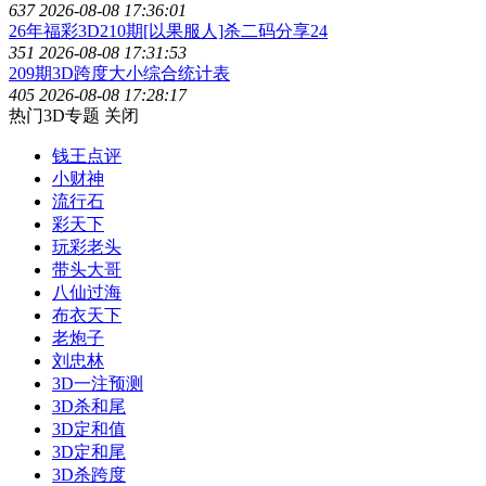
637
2026-08-08 17:36:01
26年福彩3D210期[以果服人]杀二码分享24
351
2026-08-08 17:31:53
209期3D跨度大小综合统计表
405
2026-08-08 17:28:17
热门3D专题
关闭
钱王点评
小财神
流行石
彩天下
玩彩老头
带头大哥
八仙过海
布衣天下
老炮子
刘忠林
3D一注预测
3D杀和尾
3D定和值
3D定和尾
3D杀跨度