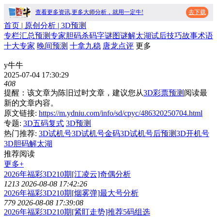
查看更多资讯,更多大师分析，就用一定牛!
去下载
首页
| 原创分析 |
3D预测
专栏
汇总
预测
专家
胆码
杀码
字谜
图谜
解太湖
试后
技巧
故事
术语
十大专家
晚间预测
十拿九稳
唐龙点评
更多
y牛牛
2025-07-04 17:30:29
408
提醒：该文章为陈旧过时文章，建议您从
3D彩票预测
阅读最
新的文章内容。
原文链接:
https://m.ydniu.com/info/sd/cpyc/486320250704.html
专题:
3D五码复式
3D预测
热门推荐:
3D试机号
3D试机号金码
3D试机号后预测
3D开机号
3D胆码
解太湖
推荐阅读
更多+
2026年福彩3D210期[江凌云]奇偶分析
1213
2026-08-08 17:42:26
2026年福彩3D210期[烟雾弹]最大号分析
779
2026-08-08 17:39:08
2026年福彩3D210期[紧盯走势]推荐5码组选