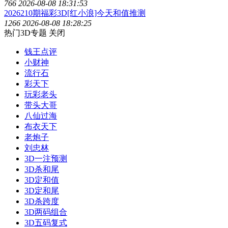
766
2026-08-08 18:31:53
2026210期福彩3D[红小浪]今天和值推测
1266
2026-08-08 18:28:25
热门3D专题
关闭
钱王点评
小财神
流行石
彩天下
玩彩老头
带头大哥
八仙过海
布衣天下
老炮子
刘忠林
3D一注预测
3D杀和尾
3D定和值
3D定和尾
3D杀跨度
3D两码组合
3D五码复式