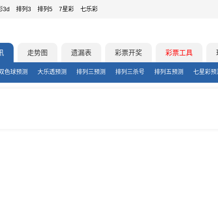
彩3d
排列3
排列5
7星彩
七乐彩
讯
走势图
遗漏表
彩票开奖
彩票工具
双色球预测
大乐透预测
排列三预测
排列三杀号
排列五预测
七星彩预