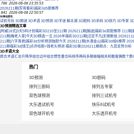
786
2026-08-08 23:35:53
2026211期[军哥看彩]福彩3d5胆推荐
841
2026-08-08 22:50:57
3D移动资讯
试机号后
3D图谜
3D术语
3D预测
3D字谜
解太湖
3D胆码
3D杀码
3D技巧
3D专家
3
3D预测精选文章
[阿威18式]3天5码计划福彩3D210至212期
2026211期[脑迷]福彩3d双胆推荐
211期
211期[俺老人家]今天3D精选一注
2026年福彩3D211期[注定不凡]无错断组
20262
211期[六字真君]福彩3d分析预测独胆今天
2026211期[水漫金山]福彩3d组6推荐
20
211期福彩3d[钱王]点评给胆+钱老头预测
福彩3D第2026211期观点：九宫走势分析
3D术语大全
质合
术语汇总
升降序组合
边中组合
惯性
重合码
排序
两码
多期振幅
相关和
散度
偶数个数
热门
3D预测
3D胆码
排列三胆码
排列五专家
双色球预测
排列三试机号
大乐透试机号
快乐8试机号
双色球开机号
大乐透开机号