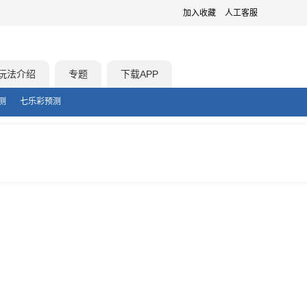
加入收藏
人工客服
玩法介绍
专题
下载APP
测
七乐彩预测