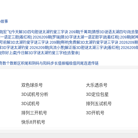
D故事
9期[宏飞]今天解3D四句胆谜太湖钓叟三字诀
209期[千萬哥]猜想3D谜语太湖四句诗[去娶
湖一语定三胆[着红袍]
2026209期[罗瑞]猜3D字谜太湖一语定胆字谜[着红袍]
209期[
试机号前解3D太湖钓叟字谜三字诀
209期[啊祥]免费解3D太湖钓叟字谜三字诀
202620
]解3D字谜太湖钓叟
2026209期[风流小葱]解正版3D胆谜太湖三字诀[着红袍]
20262
9期[你好上虞]今日解3D字谜太湖钓叟三字经[去娶亲]
奇数个数
断区
积尾和
阴码与阳码
步长值
振幅极值
同尾连
遗传链
双色球杀号
大乐透杀号
3D试机号分析
3D定位包星
3D试机号
排列五试机号
排列三开机号
3D开机号
快乐8开机号