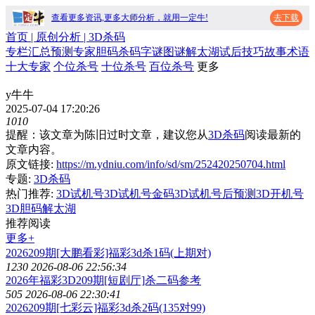
查看更多资讯,更多大师分析，就用一定牛!
去下载
首页
| 原创分析 |
3D杀码
专栏
汇总
预测
专家
胆码
杀码
字谜
图谜
解太湖
试后
技巧
故事
术语
十大专家
个位杀号
十位杀号
百位杀号
更多
y牛牛
2025-07-04 17:20:26
1010
提醒：该文章为陈旧过时文章，建议您从
3D杀码
阅读最新的
文章内容。
原文链接:
https://m.ydniu.com/info/sd/sm/252420250704.html
专题:
3D杀码
热门推荐:
3D试机号
3D试机号金码
3D试机号后预测
3D开机号
3D胆码
解太湖
推荐阅读
更多+
2026209期[大鹏看彩]福彩3d杀1码(上期对)
1230
2026-08-06 22:56:34
2026年福彩3D209期[短剧厅]杀二码参考
505
2026-08-06 22:30:41
2026209期[七彩云]福彩3d杀2码(135对99)