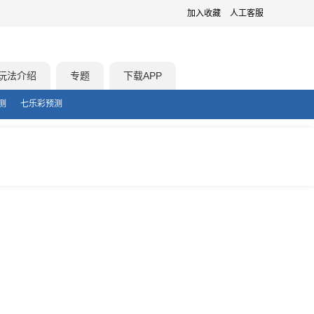
加入收藏
人工客服
玩法介绍
专题
下载APP
测
七乐彩预测