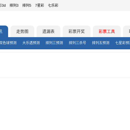
彩3d
排列3
排列5
7星彩
七乐彩
讯
走势图
遗漏表
彩票开奖
彩票工具
双色球预测
大乐透预测
排列三预测
排列三杀号
排列五预测
七星彩预