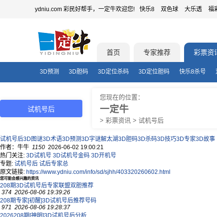
ydniu.com 彩民好帮手，一定牛欢迎您!
快乐8
双色球
大乐透
福
首页
专家推荐
彩票资
3D预测
3D胆码
3D定位杀码
3D定位胆码
快乐8杀号
您现在的位置：
一定牛
试机号后
>
彩票资讯
>
试机号后
试机号后
3D图谜
3D术语
3D预测
3D字谜
解太湖
3D胆码
3D杀码
3D技巧
3D专家
3D故事
作者：牛牛
1150
2026-06-02 19:00:21
热门关注:
3D试机号
3D试机号金码
3D开机号
专题:
试机号后
试后专家总
原文链接:
https://www.ydniu.com/info/sd/sjhh/403320260602.html
您可能会感兴趣的资讯
208期3D试机号后专家联盟双胆推荐
374
2026-08-06 19:39:26
208期专家[初醒]3D试机号后推荐号码
971
2026-08-06 19:28:37
2026208期[神明]3D试机号后分析