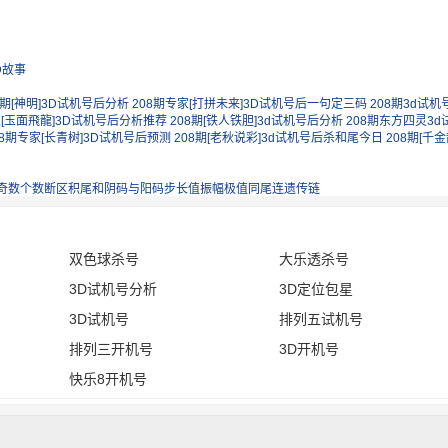
D故事
08期[神明]3D试机号后分析
208期专家[打拼未来]3D试机号后一句定三码
208期3d试
家[玉面飛龍]3D试机号后分析推荐
208期[铁人铁胆]3d试机号后分析
208期东方四灵3
08期专家[长青树]3D试机号后预测
208期[老秋说彩]3d试机号后杀和尾今日
208期[千
奇数个数
断区
积尾和
阴码与阳码
步长值
振幅极值
同尾连
遗传链
双色球杀号
大乐透杀号
3D试机号分析
3D定位包星
3D试机号
排列五试机号
排列三开机号
3D开机号
快乐8开机号