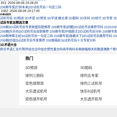
953
2026-08-06 19:28:20
208期专家[打拼未来]3D试机号后一句定三码
1062
2026-08-06 19:17:45
3D移动资讯
试机号后
3D图谜
3D术语
3D预测
3D字谜
解太湖
3D胆码
3D杀码
3D技巧
3D专家
3
试后专家总精选文章
208期3D试机号后专家联盟双胆推荐
208期专家[初醒]3D试机号后推荐号码
20262
208期[乐乐叻]3D试机号后双胆推荐
208期专家[中国胆王]3D试机号后分析
208期专
208期神算五经3d试机号后一句定三码
208期专家[独霸天下]3D试机号后推荐号码
2
208期[彷徨]3d试机号后专家推荐
208期福彩3d试机号后十大专家分析
3D术语大全
质合
术语汇总
升降序组合
边中组合
惯性
重合码
排序
两码
多期振幅
相关和
散度
偶数个数
热门
3D预测
3D胆码
排列三胆码
排列五专家
双色球预测
排列三试机号
大乐透试机号
快乐8试机号
双色球开机号
大乐透开机号