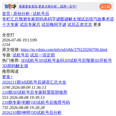
查看更多资讯,更多大师分析，就用一定牛!
去下载
首页
| 原创分析 |
试机号后
专栏
汇总
预测
专家
胆码
杀码
字谜
图谜
解太湖
试后
技巧
故事
术语
十大专家
试后专家总
试后晚间字谜
试后正老北京
更多
全垒打
2026-07-06 19:13:09
1154
原文链接:
https://m.ydniu.com/info/sd/sjhh/379220260706.html
专题:
试机号后
试后一语定胆
热门推荐:
3D试机号
3D试机号金码
3D试机号后预测
3D开机号
3D胆码
解太湖
推荐阅读
更多+
2026211期3d试机号后谜语汇总大全
1190
2026-08-09 11:36:13
210期3D试机号后专家联盟双胆推荐
553
2026-08-08 19:39:13
210期专家[初醒]3D试机号后推荐号码
735
2026-08-08 19:28:28
2026210期[神明]3D试机号后分析