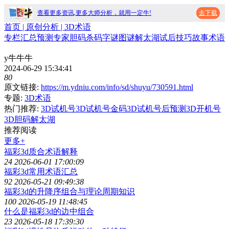
查看更多资讯,更多大师分析，就用一定牛!
去下载
首页
| 原创分析 |
3D术语
专栏
汇总
预测
专家
胆码
杀码
字谜
图谜
解太湖
试后
技巧
故事
术语
y牛牛牛
2024-06-29 15:34:41
80
原文链接:
https://m.ydniu.com/info/sd/shuyu/730591.html
专题:
3D术语
热门推荐:
3D试机号
3D试机号金码
3D试机号后预测
3D开机号
3D胆码
解太湖
推荐阅读
更多+
福彩3d质合术语解释
24
2026-06-01 17:00:09
福彩3d常用术语汇总
92
2026-05-21 09:49:38
福彩3d的升降序组合与理论周期知识
100
2026-05-19 11:48:45
什么是福彩3d的边中组合
23
2026-05-18 17:39:30