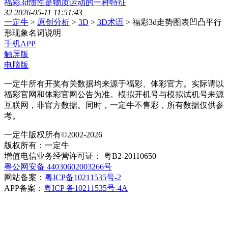
福彩3d惯性是物质运动的一种特征
32
2026-05-11 11:51:43
一定牛
>
原创分析
>
3D
>
3D术语
> 福彩3d走势图表凹凸平行
形现象名词说明
手机APP
触屏版
电脑版
一定牛所有开奖有关数据均来源于福彩、体彩官方。实际请以
福彩官网和体彩官网公告为准。模拟开机号与模拟试机号来源
互联网，非官方数据。同时，一定牛不售彩，所有数据仅供参
考。
一定牛版权所有©2002-2026
版权所有：一定牛
增值电信业务经营许可证： 粤B2-20110650
粤公网安备 44030602003266号
网站备案：
粤ICP备10211535号-2
APP备案：
粤ICP 备10211535号-4A