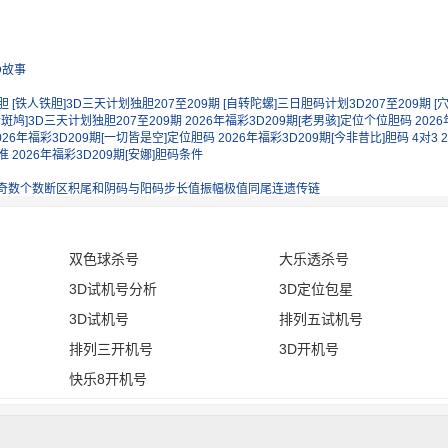
D故事
胆
[铁人铁胆]3D三天计划独胆207至209期
[自转陀螺]三日胆码计划3D207至209期
[
老斑鸠]3D三天计划独胆207至209期
2026年福彩3D209期[老男骇]定位个位胆码
202
026年福彩3D209期[一切皆是空]定位胆码
2026年福彩3D209期[今非昔比]胆码 4对3
准
2026年福彩3D209期[安娜]胆码条件
奇数个数
断区
积尾和
阴码与阳码
步长值
振幅极值
同尾连
遗传链
双色球杀号
大乐透杀号
3D试机号分析
3D定位包星
3D试机号
排列五试机号
排列三开机号
3D开机号
快乐8开机号