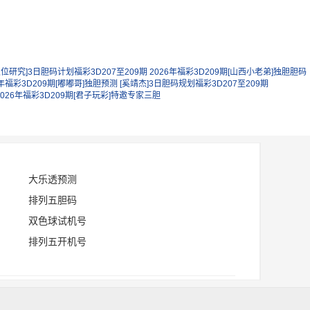
穴位研究]3日胆码计划福彩3D207至209期
2026年福彩3D209期[山西小老弟]独胆胆码
6年福彩3D209期[嘟嘟哥]独胆预测
[奚靖杰]3日胆码规划福彩3D207至209期
2026年福彩3D209期[君子玩彩]特邀专家三胆
大乐透预测
排列五胆码
双色球试机号
排列五开机号