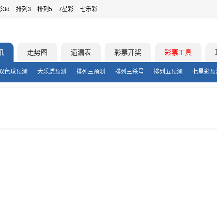
彩3d
排列3
排列5
7星彩
七乐彩
讯
走势图
遗漏表
彩票开奖
彩票工具
双色球预测
大乐透预测
排列三预测
排列三杀号
排列五预测
七星彩预