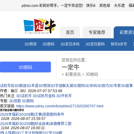
ydniu.com 彩民好帮手，一定牛欢迎您!
快乐8
双色球
大乐透
福
首页
专家推荐
彩票资
3D预测
3D胆码
3D定位杀码
3D定位胆码
快乐8杀号
您现在的位置：
一定牛
3D胆码
>
彩票资讯
>
3D胆码
试机号后
3D图谜
3D术语
3D预测
3D字谜
解太湖
3D胆码
3D杀码
3D技巧
3D专家
3D故事
作者：幽兰
381
2026-07-07 07:53:48
热门关注:
3D试机号
3D试机号金码
3D开机号
专题:
3D双胆
3D胆码
原文链接:
https://www.ydniu.com/info/sd/dm/271920260707.html
您可能会感兴趣的资讯
2026年福彩3D209期[王春]双胆胆码条件
1028
2026-08-07 15:59:57
2026年福彩3D209期[好运自来]本期推荐三胆
1194
2026-08-07 16:00:11
[铁人铁胆]3D三天计划独胆207至209期