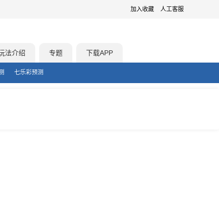
加入收藏
人工客服
玩法介绍
专题
下载APP
测
七乐彩预测