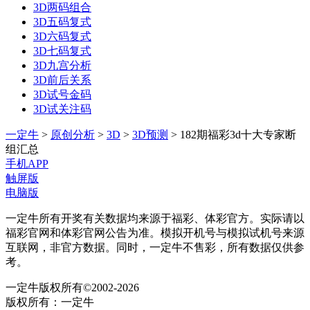
3D两码组合
3D五码复式
3D六码复式
3D七码复式
3D九宫分析
3D前后关系
3D试号金码
3D试关注码
一定牛
>
原创分析
>
3D
>
3D预测
> 182期福彩3d十大专家断
组汇总
手机APP
触屏版
电脑版
一定牛所有开奖有关数据均来源于福彩、体彩官方。实际请以
福彩官网和体彩官网公告为准。模拟开机号与模拟试机号来源
互联网，非官方数据。同时，一定牛不售彩，所有数据仅供参
考。
一定牛版权所有©2002-2026
版权所有：一定牛