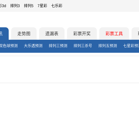
彩3d
排列3
排列5
7星彩
七乐彩
讯
走势图
遗漏表
彩票开奖
彩票工具
双色球预测
大乐透预测
排列三预测
排列三杀号
排列五预测
七星彩预