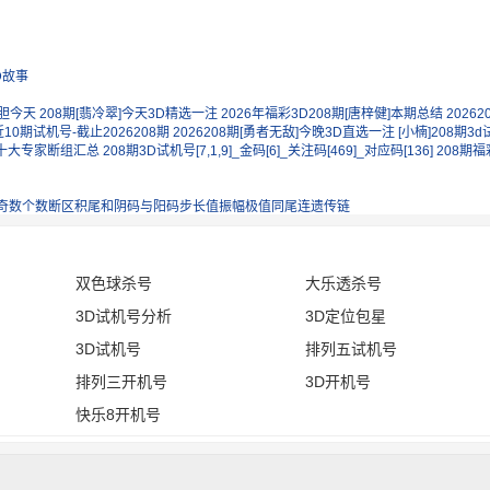
D故事
定胆今天
208期[翡冷翠]今天3D精选一注
2026年福彩3D208期[唐梓健]本期总结
2026
近10期试机号-截止2026208期
2026208期[勇者无敌]今晚3D直选一注
[小楠]208期
d十大专家断组汇总
208期3D试机号[7,1,9]_金码[6]_关注码[469]_对应码[136]
208期
奇数个数
断区
积尾和
阴码与阳码
步长值
振幅极值
同尾连
遗传链
双色球杀号
大乐透杀号
3D试机号分析
3D定位包星
3D试机号
排列五试机号
排列三开机号
3D开机号
快乐8开机号