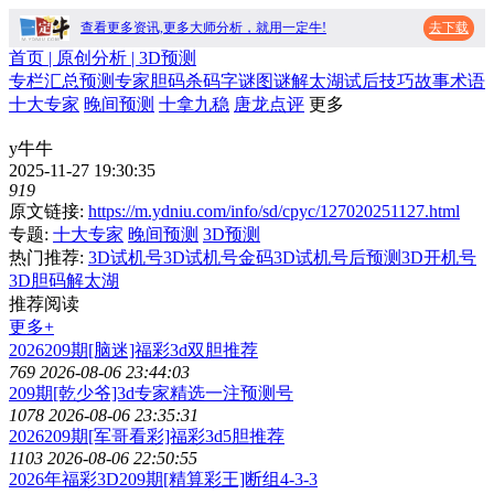
查看更多资讯,更多大师分析，就用一定牛!
去下载
首页
| 原创分析 |
3D预测
专栏
汇总
预测
专家
胆码
杀码
字谜
图谜
解太湖
试后
技巧
故事
术语
十大专家
晚间预测
十拿九稳
唐龙点评
更多
y牛牛
2025-11-27 19:30:35
919
原文链接:
https://m.ydniu.com/info/sd/cpyc/127020251127.html
专题:
十大专家
晚间预测
3D预测
热门推荐:
3D试机号
3D试机号金码
3D试机号后预测
3D开机号
3D胆码
解太湖
推荐阅读
更多+
2026209期[脑迷]福彩3d双胆推荐
769
2026-08-06 23:44:03
209期[乾少爷]3d专家精选一注预测号
1078
2026-08-06 23:35:31
2026209期[军哥看彩]福彩3d5胆推荐
1103
2026-08-06 22:50:55
2026年福彩3D209期[精算彩王]断组4-3-3