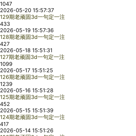
2026-04-30 15:51:15
第1页
上一页
下一页
当前1
一定牛
>
原创分析
>
3D
>
老顽固
手机APP
触屏版
一定牛所有开奖有关数据均来源于福彩、体彩官方。实际请以福彩官网和体彩官网公告为准。模拟开机号与模拟试机号来源互联网，非官
方数据。同时，一定牛不售彩，所有数据仅供参考。
一定牛版权所有©2002-2026
版权所有：一定牛
增值电信业务经营许可证： 粤B2-20110650
粤公网安备 44030602003266号
电脑版
网站备案：
粤ICP备10211535号-2
APP备案：
粤ICP 备10211535号-4A