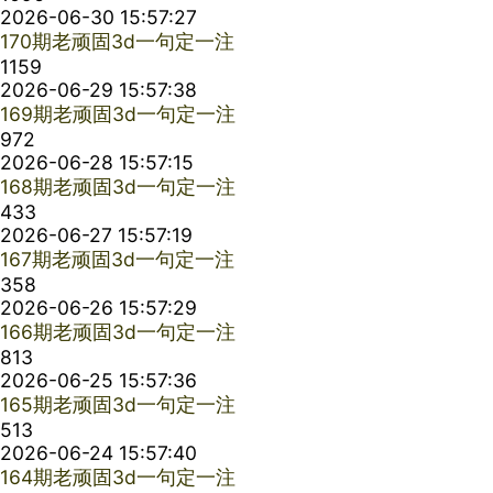
2026-06-20 15:57:33
160期老顽固3d一句定一注
589
2026-06-19 15:57:32
159期老顽固3d一句定一注
502
2026-06-18 15:57:32
158期老顽固3d一句定一注
343
2026-06-17 15:57:33
157期老顽固3d一句定一注
428
2026-06-16 15:57:13
156期老顽固3d一句定一注
1184
2026-06-15 15:57:38
155期老顽固3d一句定一注
1059
2026-06-14 15:57:22
154期老顽固3d一句定一注
608
2026-06-13 15:57:36
153期老顽固3d一句定一注
715
2026-06-12 15:57:25
152期老顽固3d一句定一注