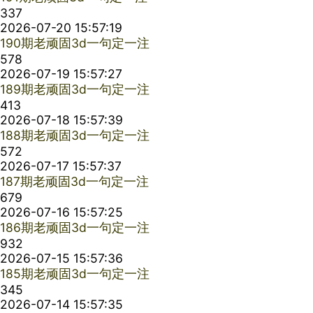
932
2026-07-15 15:57:36
185期老顽固3d一句定一注
345
2026-07-14 15:57:35
184期老顽固3d一句定一注
499
2026-07-13 15:57:11
183期老顽固3d一句定一注
997
2026-07-12 15:57:34
182期老顽固3d一句定一注
832
2026-07-11 15:57:18
181期老顽固3d一句定一注
496
2026-07-10 15:57:15
180期老顽固3d一句定一注
403
2026-07-09 15:57:18
179期老顽固3d一句定一注
363
2026-07-08 15:57:15
178期老顽固3d一句定一注
659