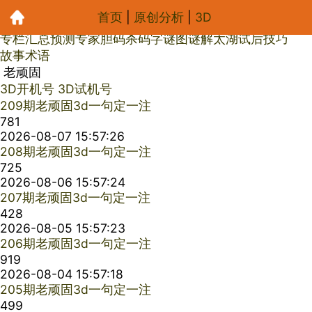
20年老品牌,每天超5万彩民都在用!放心安装
去下载
首页
|
原创分析
|
3D
专栏
汇总
预测
专家
胆码
杀码
字谜
图谜
解太湖
试后
技巧
故事
术语
老顽固
3D开机号
3D试机号
209期老顽固3d一句定一注
781
2026-08-07 15:57:26
208期老顽固3d一句定一注
725
2026-08-06 15:57:24
207期老顽固3d一句定一注
428
2026-08-05 15:57:23
206期老顽固3d一句定一注
919
2026-08-04 15:57:18
205期老顽固3d一句定一注
499
2026-08-03 15:57:25
204期老顽固3d一句定一注
1290
2026-08-02 15:57:38
203期老顽固3d一句定一注