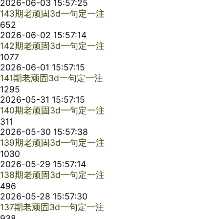
2026-05-17 15:51:25
126期老顽固3d一句定一注
1239
2026-05-16 15:51:28
125期老顽固3d一句定一注
452
2026-05-15 15:51:39
124期老顽固3d一句定一注
417
2026-05-14 15:51:26
123期老顽固3d一句定一注
1126
2026-05-13 15:51:21
122期老顽固3d一句定一注
913
2026-05-12 15:51:24
121期老顽固3d一句定一注
1120
2026-05-11 15:51:27
120期老顽固3d一句定一注
460
2026-05-10 15:51:15
119期老顽固3d一句定一注
896
2026-05-09 15:51:30
118期老顽固3d一句定一注