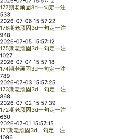
972
2026-06-28 15:57:15
168期老顽固3d一句定一注
433
2026-06-27 15:57:19
167期老顽固3d一句定一注
358
2026-06-26 15:57:29
166期老顽固3d一句定一注
813
2026-06-25 15:57:36
165期老顽固3d一句定一注
513
2026-06-24 15:57:40
164期老顽固3d一句定一注
454
2026-06-23 15:57:38
163期老顽固3d一句定一注
459
2026-06-22 15:57:20
162期老顽固3d一句定一注
699
2026-06-21 15:57:30
161期老顽固3d一句定一注
933