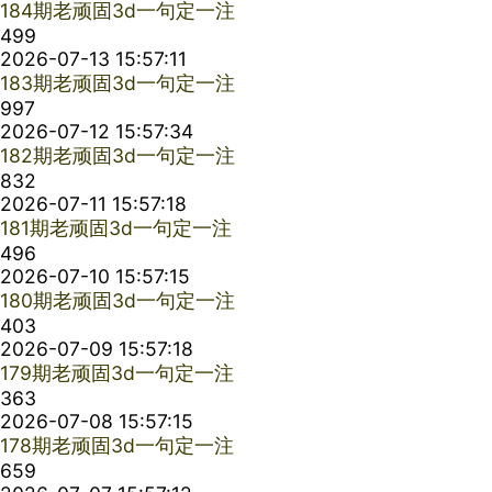
2026-07-07 15:57:12
177期老顽固3d一句定一注
533
2026-07-06 15:57:22
176期老顽固3d一句定一注
948
2026-07-05 15:57:12
175期老顽固3d一句定一注
1027
2026-07-04 15:57:18
174期老顽固3d一句定一注
789
2026-07-03 15:57:25
173期老顽固3d一句定一注
868
2026-07-02 15:57:39
172期老顽固3d一句定一注
660
2026-07-01 15:57:15
171期老顽固3d一句定一注
1096
2026-06-30 15:57:27
170期老顽固3d一句定一注
1159
2026-06-29 15:57:38
169期老顽固3d一句定一注