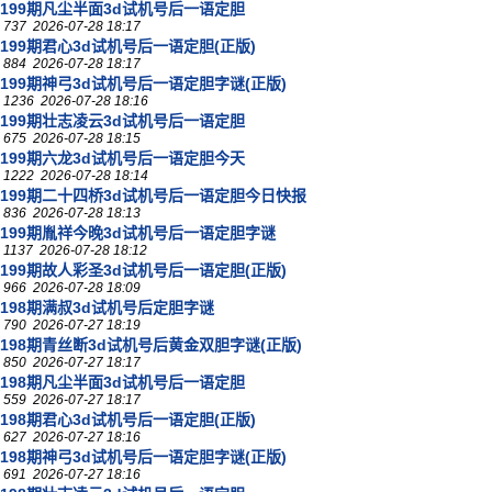
199期凡尘半面3d试机号后一语定胆
737
2026-07-28 18:17
199期君心3d试机号后一语定胆(正版)
884
2026-07-28 18:17
199期神弓3d试机号后一语定胆字谜(正版)
1236
2026-07-28 18:16
199期壮志凌云3d试机号后一语定胆
675
2026-07-28 18:15
199期六龙3d试机号后一语定胆今天
1222
2026-07-28 18:14
199期二十四桥3d试机号后一语定胆今日快报
836
2026-07-28 18:13
199期胤祥今晚3d试机号后一语定胆字谜
1137
2026-07-28 18:12
199期故人彩圣3d试机号后一语定胆(正版)
966
2026-07-28 18:09
198期满叔3d试机号后定胆字谜
790
2026-07-27 18:19
198期青丝断3d试机号后黄金双胆字谜(正版)
850
2026-07-27 18:17
198期凡尘半面3d试机号后一语定胆
559
2026-07-27 18:17
198期君心3d试机号后一语定胆(正版)
627
2026-07-27 18:16
198期神弓3d试机号后一语定胆字谜(正版)
691
2026-07-27 18:16