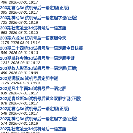
406
2026-08-01 18:17
203期君心3d试机号后一语定胆(正版)
305
2026-08-01 18:17
203期神弓3d试机号后一语定胆字谜(正版)
725
2026-08-01 18:16
203期壮志凌云3d试机号后一语定胆
663
2026-08-01 18:15
203期六龙3d试机号后一语定胆今天
1178
2026-08-01 18:14
203期二十四桥3d试机号后一语定胆今日快报
549
2026-08-01 18:13
203期胤祥今晚3d试机号后一语定胆字谜
1231
2026-08-01 18:12
203期故人彩圣3d试机号后一语定胆(正版)
450
2026-08-01 18:09
202期满叔3d试机号后定胆字谜
1126
2026-07-31 18:19
202期凡尘半面3d试机号后一语定胆
839
2026-07-31 18:17
202期青丝断3d试机号后黄金双胆字谜(正版)
878
2026-07-31 18:17
202期君心3d试机号后一语定胆(正版)
548
2026-07-31 18:17
202期神弓3d试机号后一语定胆字谜(正版)
574
2026-07-31 18:16
202期壮志凌云3d试机号后一语定胆