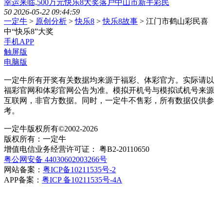
幸运来临,500万元快乐8大奖落户中山市新手彩民
50
2026-05-22 09:44:59
一定牛
>
原创分析
>
快乐8
>
快乐8故事
> 江门市鹤山彩民喜
中“快乐8”大奖
手机APP
触屏版
电脑版
一定牛所有开奖有关数据均来源于福彩、体彩官方。实际请以
福彩官网和体彩官网公告为准。模拟开机号与模拟试机号来源
互联网，非官方数据。同时，一定牛不售彩，所有数据仅供参
考。
一定牛版权所有©2002-2026
版权所有：一定牛
增值电信业务经营许可证： 粤B2-20110650
粤公网安备 44030602003266号
网站备案：
粤ICP备10211535号-2
APP备案：
粤ICP 备10211535号-4A