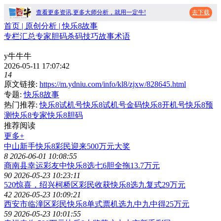
查看更多资讯,更多大师分析，就用一定牛!
去下载
首页
| 原创分析 |
快乐8故事
专栏
汇总
专家
胆码
杀码
技巧
故事
术语
y牛牛牛
2026-05-11 17:07:42
14
原文链接:
https://m.ydniu.com/info/kl8/zjxw/828645.html
专题:
快乐8故事
热门推荐:
快乐8试机号
快乐8试机号金码
快乐8开机号
快乐8预
测
快乐8专家
快乐8胆码
推荐阅读
更多+
中山新手快乐8彩民迎来500万元大奖
8
2026-06-01 10:08:55
商南县幸运彩友中快乐8选七6胆全拖13.7万元
90
2026-05-23 10:23:11
520惊喜，绍兴柯桥区彩民收获快乐8选九复式29万元
42
2026-05-23 10:09:21
西安市临潼区彩民快乐8单式票机选九中九中得25万元
59
2026-05-23 10:01:55