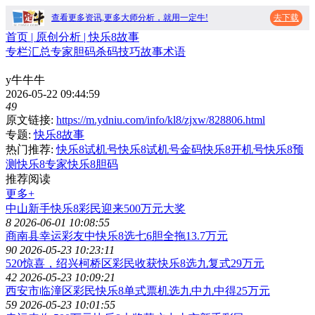
查看更多资讯,更多大师分析，就用一定牛!
去下载
首页
| 原创分析 |
快乐8故事
专栏
汇总
专家
胆码
杀码
技巧
故事
术语
y牛牛牛
2026-05-22 09:44:59
49
原文链接:
https://m.ydniu.com/info/kl8/zjxw/828806.html
专题:
快乐8故事
热门推荐:
快乐8试机号
快乐8试机号金码
快乐8开机号
快乐8预
测
快乐8专家
快乐8胆码
推荐阅读
更多+
中山新手快乐8彩民迎来500万元大奖
8
2026-06-01 10:08:55
商南县幸运彩友中快乐8选七6胆全拖13.7万元
90
2026-05-23 10:23:11
520惊喜，绍兴柯桥区彩民收获快乐8选九复式29万元
42
2026-05-23 10:09:21
西安市临潼区彩民快乐8单式票机选九中九中得25万元
59
2026-05-23 10:01:55