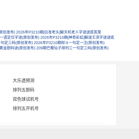
(原创发布)
2026年P3210期[白发老头]解天机老人字谜谜底答案
蛄峂一语定位字谜(原创发布)
2026年P3210期[神奇彩虹]解谜王滨字谜谜底
一句定三码(原创发布)
2026年P3210期财斗一句定一注(原创发布)
黄金胆码谜(原创发布)
209期巴蜀仙子排列三一句定三码(原创发布)
大乐透预测
排列五胆码
双色球试机号
排列五开机号