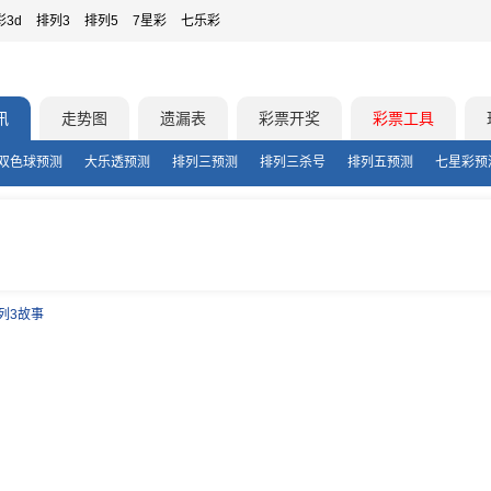
彩3d
排列3
排列5
7星彩
七乐彩
讯
走势图
遗漏表
彩票开奖
彩票工具
双色球预测
大乐透预测
排列三预测
排列三杀号
排列五预测
七星彩预
列3故事