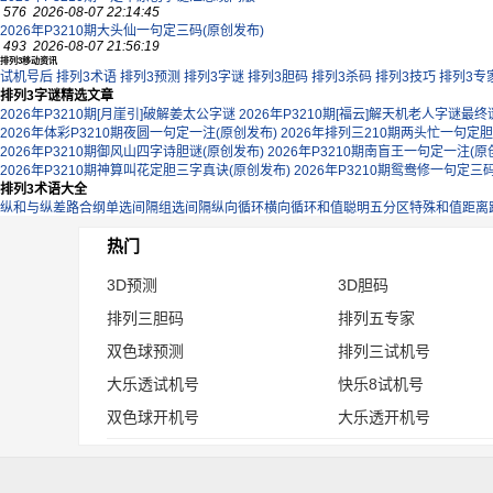
576
2026-08-07 22:14:45
2026年P3210期大头仙一句定三码(原创发布)
493
2026-08-07 21:56:19
排列3移动资讯
试机号后
排列3术语
排列3预测
排列3字谜
排列3胆码
排列3杀码
排列3技巧
排列3专
排列3字谜精选文章
2026年P3210期[月崖引]破解姜太公字谜
2026年P3210期[福云]解天机老人字谜最终
2026年体彩P3210期夜圆一句定一注(原创发布)
2026年排列三210期两头忙一句定胆
2026年P3210期御风山四字诗胆谜(原创发布)
2026年P3210期南盲王一句定一注(原
2026年P3210期神算叫花定胆三字真诀(原创发布)
2026年P3210期鸳鸯修一句定三
排列3术语大全
纵和与纵差
路合
纲
单选间隔
组选间隔
纵向循环
横向循环
和值聪明五分区
特殊和值
距离
热门
3D预测
3D胆码
排列三胆码
排列五专家
双色球预测
排列三试机号
大乐透试机号
快乐8试机号
双色球开机号
大乐透开机号