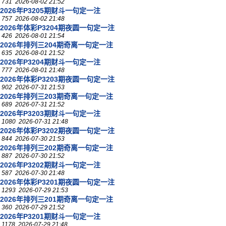
731
2026-08-02 21:52
2026年P3205期财斗一句定一注
757
2026-08-02 21:48
2026年体彩P3204期夜圆一句定一注
426
2026-08-01 21:54
2026年排列三204期奇离一句定一注
635
2026-08-01 21:52
2026年P3204期财斗一句定一注
777
2026-08-01 21:48
2026年体彩P3203期夜圆一句定一注
902
2026-07-31 21:53
2026年排列三203期奇离一句定一注
689
2026-07-31 21:52
2026年P3203期财斗一句定一注
1080
2026-07-31 21:48
2026年体彩P3202期夜圆一句定一注
844
2026-07-30 21:53
2026年排列三202期奇离一句定一注
887
2026-07-30 21:52
2026年P3202期财斗一句定一注
587
2026-07-30 21:48
2026年体彩P3201期夜圆一句定一注
1293
2026-07-29 21:53
2026年排列三201期奇离一句定一注
360
2026-07-29 21:52
2026年P3201期财斗一句定一注
1178
2026-07-29 21:48