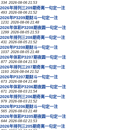
334
2026-08-06 21:53
2026年排列三209期奇离一句定一注
493
2026-08-06 21:52
2026年P3209期财斗一句定一注
1231
2026-08-06 21:48
2026年体彩P3208期夜圆一句定一注
1299
2026-08-05 21:53
2026年排列三208期奇离一句定一注
431
2026-08-05 21:52
2026年P3208期财斗一句定一注
1037
2026-08-05 21:48
2026年体彩P3207期夜圆一句定一注
877
2026-08-04 21:53
2026年排列三207期奇离一句定一注
1193
2026-08-04 21:52
2026年P3207期财斗一句定一注
673
2026-08-04 21:48
2026年体彩P3206期夜圆一句定一注
671
2026-08-03 21:54
2026年排列三206期奇离一句定一注
979
2026-08-03 21:52
2026年P3206期财斗一句定一注
565
2026-08-03 21:48
2026年体彩P3205期夜圆一句定一注
644
2026-08-02 21:53
2026年排列三205期奇离一句定一注