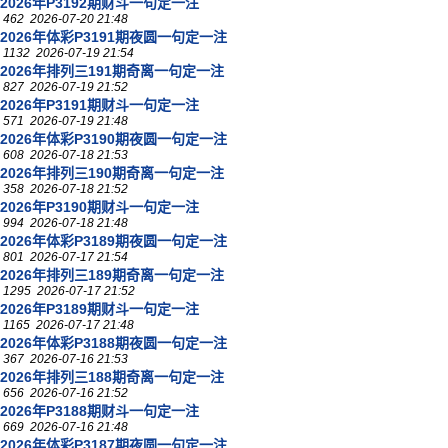
2026年P3192期财斗一句定一注
462
2026-07-20 21:48
2026年体彩P3191期夜圆一句定一注
1132
2026-07-19 21:54
2026年排列三191期奇离一句定一注
827
2026-07-19 21:52
2026年P3191期财斗一句定一注
571
2026-07-19 21:48
2026年体彩P3190期夜圆一句定一注
608
2026-07-18 21:53
2026年排列三190期奇离一句定一注
358
2026-07-18 21:52
2026年P3190期财斗一句定一注
994
2026-07-18 21:48
2026年体彩P3189期夜圆一句定一注
801
2026-07-17 21:54
2026年排列三189期奇离一句定一注
1295
2026-07-17 21:52
2026年P3189期财斗一句定一注
1165
2026-07-17 21:48
2026年体彩P3188期夜圆一句定一注
367
2026-07-16 21:53
2026年排列三188期奇离一句定一注
656
2026-07-16 21:52
2026年P3188期财斗一句定一注
669
2026-07-16 21:48
2026年体彩P3187期夜圆一句定一注