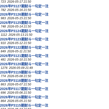
723
2026-05-17 21:50
2026年P3127期财斗一句定一注
782
2026-05-16 21:50
2026年P3126期财斗一句定一注
983
2026-05-15 21:50
2026年P3125期财斗一句定一注
748
2026-05-14 21:50
2026年P3124期财斗一句定一注
1112
2026-05-13 21:50
2026年P3123期财斗一句定一注
910
2026-05-12 21:50
2026年P3122期财斗一句定一注
849
2026-05-11 21:50
2026年P3121期财斗一句定一注
481
2026-05-10 21:50
2026年P3120期财斗一句定一注
1276
2026-05-09 21:49
2026年P3119期财斗一句定一注
774
2026-05-08 21:50
2026年P3118期财斗一句定一注
863
2026-05-07 21:50
2026年P3117期财斗一句定一注
696
2026-05-06 21:50
2026年P3116期财斗一句定一注
864
2026-05-05 21:50
2026年P3115期财斗一句定一注