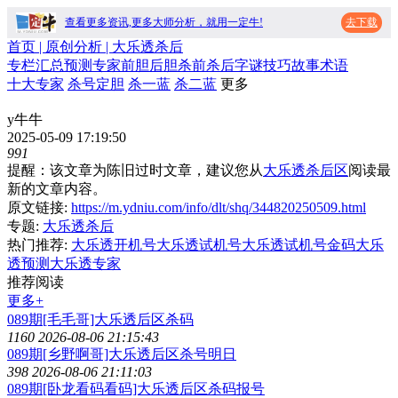
查看更多资讯,更多大师分析，就用一定牛!
去下载
首页
| 原创分析 |
大乐透杀后
专栏
汇总
预测
专家
前胆
后胆
杀前
杀后
字谜
技巧
故事
术语
十大专家
杀号定胆
杀一蓝
杀二蓝
更多
y牛牛
2025-05-09 17:19:50
991
提醒：该文章为陈旧过时文章，建议您从
大乐透杀后区
阅读最
新的文章内容。
原文链接:
https://m.ydniu.com/info/dlt/shq/344820250509.html
专题:
大乐透杀后
热门推荐:
大乐透开机号
大乐透试机号
大乐透试机号金码
大乐
透预测
大乐透专家
推荐阅读
更多+
089期[毛毛哥]大乐透后区杀码
1160
2026-08-06 21:15:43
089期[乡野啊哥]大乐透后区杀号明日
398
2026-08-06 21:11:03
089期[卧龙看码看码]大乐透后区杀码报号