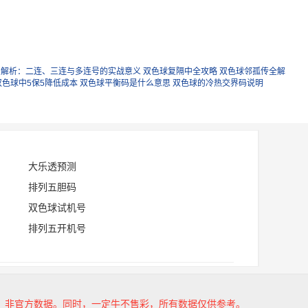
号解析：二连、三连与多连号的实战意义
双色球复隔中全攻略
双色球邻孤传全解
双色球中5保5降低成本
双色球平衡码是什么意思
双色球的冷热交界码说明
大乐透预测
排列五胆码
双色球试机号
排列五开机号
，非官方数据。同时，一定牛不售彩，所有数据仅供参考。