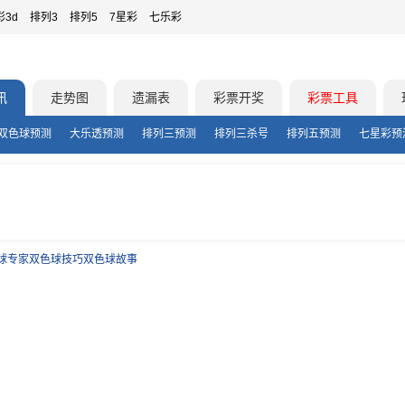
彩3d
排列3
排列5
7星彩
七乐彩
讯
走势图
遗漏表
彩票开奖
彩票工具
双色球预测
大乐透预测
排列三预测
排列三杀号
排列五预测
七星彩预
球专家
双色球技巧
双色球故事