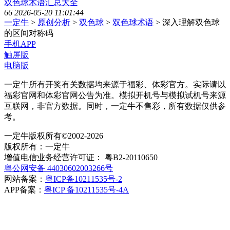
双色球术语汇总大全
66
2026-05-20 11:01:44
一定牛
>
原创分析
>
双色球
>
双色球术语
> 深入理解双色球
的区间对称码
手机APP
触屏版
电脑版
一定牛所有开奖有关数据均来源于福彩、体彩官方。实际请以
福彩官网和体彩官网公告为准。模拟开机号与模拟试机号来源
互联网，非官方数据。同时，一定牛不售彩，所有数据仅供参
考。
一定牛版权所有©2002-2026
版权所有：一定牛
增值电信业务经营许可证： 粤B2-20110650
粤公网安备 44030602003266号
网站备案：
粤ICP备10211535号-2
APP备案：
粤ICP 备10211535号-4A